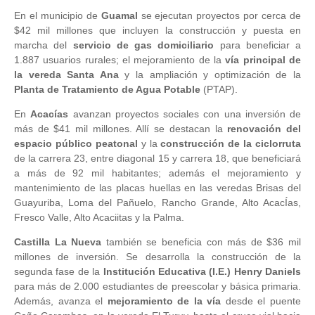
En el municipio de
Guamal
se ejecutan proyectos por cerca de
$42 mil millones que incluyen la construcción y puesta en
marcha del
servicio de gas domiciliario
para beneficiar a
1.887 usuarios rurales; el mejoramiento de la
vía principal de
la vereda Santa Ana
y la ampliación y optimización de la
Planta de Tratamiento de Agua Potable
(PTAP).
En
Acacías
avanzan proyectos sociales con una inversión de
más de $41 mil millones. Allí se destacan la
renovación del
espacio público peatonal
y la
construcción de la ciclorruta
de la carrera 23, entre diagonal 15 y carrera 18, que beneficiará
a más de 92 mil habitantes; además el mejoramiento y
mantenimiento de las placas huellas en las veredas Brisas del
Guayuriba, Loma del Pañuelo, Rancho Grande, Alto AcacÍas,
Fresco Valle, Alto Acaciitas y la Palma.
Castilla La Nueva
también se beneficia con más de $36 mil
millones de inversión. Se desarrolla la construcción de la
segunda fase de la
Institución Educativa (I.E.) Henry Daniels
para más de 2.000 estudiantes de preescolar y básica primaria.
Además, avanza el
mejoramiento de la vía
desde el puente