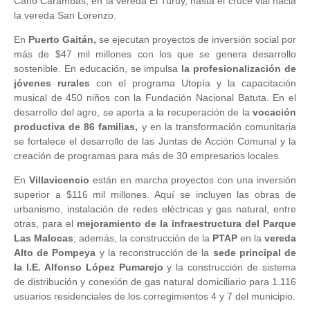
Caño Carambas, en la vereda El Turuy, hasta el cruce vial hacia
la vereda San Lorenzo.
En
Puerto Gaitán,
se
ejecutan proyectos de inversión social por
más de $47 mil millones con los que se genera desarrollo
sostenible. En educación, se impulsa
la profesionalización de
jóvenes rurales
con el programa Utopía y la capacitación
musical de 450 niños con la Fundación Nacional Batuta. En el
desarrollo del agro, se aporta a la recuperación de la
vocación
productiva de 86 familias,
y en la transformación comunitaria
se fortalece el desarrollo de las Juntas de Acción Comunal y la
creación de programas para más de 30 empresarios locales.
En
Villavicencio
están en marcha proyectos con una inversión
superior a $116 mil millones. Aquí se incluyen las obras de
urbanismo, instalación de redes eléctricas y gas natural, entre
otras, para el
mejoramiento de la infraestructura del Parque
Las Malocas
; además, la
construcción de la
PTAP
en la
vereda
Alto de Pompeya
y la reconstrucción de la
sede principal de
la I.E. Alfonso López Pumarejo
y la construcción de sistema
de distribución y conexión de gas natural domiciliario para 1.116
usuarios residenciales de los corregimientos 4 y 7 del municipio.